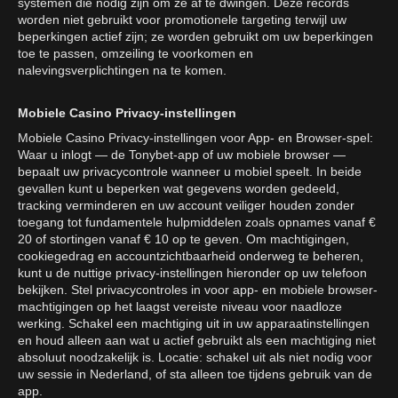
systemen die nodig zijn om ze af te dwingen. Deze records
worden niet gebruikt voor promotionele targeting terwijl uw
beperkingen actief zijn; ze worden gebruikt om uw beperkingen
toe te passen, omzeiling te voorkomen en
nalevingsverplichtingen na te komen.
Mobiele Casino Privacy-instellingen
Mobiele Casino Privacy-instellingen voor App- en Browser-spel:
Waar u inlogt — de Tonybet-app of uw mobiele browser —
bepaalt uw privacycontrole wanneer u mobiel speelt. In beide
gevallen kunt u beperken wat gegevens worden gedeeld,
tracking verminderen en uw account veiliger houden zonder
toegang tot fundamentele hulpmiddelen zoals opnames vanaf €
20 of stortingen vanaf € 10 op te geven. Om machtigingen,
cookiegedrag en accountzichtbaarheid onderweg te beheren,
kunt u de nuttige privacy-instellingen hieronder op uw telefoon
bekijken. Stel privacycontroles in voor app- en mobiele browser-
machtigingen op het laagst vereiste niveau voor naadloze
werking. Schakel een machtiging uit in uw apparaatinstellingen
en houd alleen aan wat u actief gebruikt als een machtiging niet
absoluut noodzakelijk is. Locatie: schakel uit als niet nodig voor
uw sessie in Nederland, of sta alleen toe tijdens gebruik van de
app.