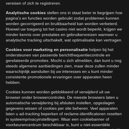
vereisen of zich te registreren.
Analytische cookies
stellen ons in staat beter te begrijpen hoe
pagina's en functies worden gebruikt zodat problemen kunnen
worden gecorrigeerd en bruikbaarheid kan worden verbeterd.
Hoewel uw toegang tot het casino niet wordt beperkt, krijgen we
minder kennis over prestaties en gebruikersreizen wanneer u
analytische tracking uitschakelt, wat optimalisatie kan vertragen.
Cookies voor marketing en personalisatie
helpen bij het
ondersteunen van passende berichtfrequentiecontrole en
gerelateerde promoties. Mocht u zich afmelden, dan kunt u nog
steeds algemene aanbiedingen zien, maar deze zullen minder
waarschijnlijk aansluiten bij uw interesses en u kunt minder
consistente promotionele ervaringen over apparaten heen
hebben.
Cookies kunnen worden geblokkeerd of verwijderd uit uw
browser onder browsercontroles. De meeste browsers laten u
automatische verwijdering bij afsluiten instellen, opgeslagen
gegevens wissen of cookies per site beheren. Veel apparaten
laten u ad-tracking beperken of reclame-identificatoren resetten
in systeemprivacyinstellingen. Waar een cookiebanner of
voorkeurencentrum beschikbaar is, kunt u niet-essentiële