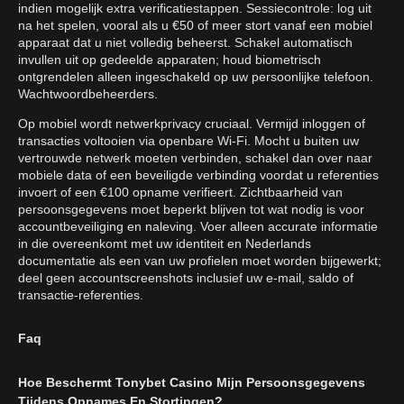
indien mogelijk extra verificatiestappen. Sessiecontrole: log uit
na het spelen, vooral als u €50 of meer stort vanaf een mobiel
apparaat dat u niet volledig beheerst. Schakel automatisch
invullen uit op gedeelde apparaten; houd biometrisch
ontgrendelen alleen ingeschakeld op uw persoonlijke telefoon.
Wachtwoordbeheerders.
Op mobiel wordt netwerkprivacy cruciaal. Vermijd inloggen of
transacties voltooien via openbare Wi-Fi. Mocht u buiten uw
vertrouwde netwerk moeten verbinden, schakel dan over naar
mobiele data of een beveiligde verbinding voordat u referenties
invoert of een €100 opname verifieert. Zichtbaarheid van
persoonsgegevens moet beperkt blijven tot wat nodig is voor
accountbeveiliging en naleving. Voer alleen accurate informatie
in die overeenkomt met uw identiteit en Nederlands
documentatie als een van uw profielen moet worden bijgewerkt;
deel geen accountscreenshots inclusief uw e-mail, saldo of
transactie-referenties.
Faq
Hoe Beschermt Tonybet Casino Mijn Persoonsgegevens
Tijdens Opnames En Stortingen?