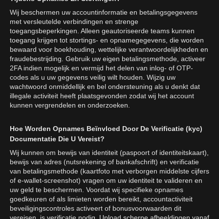
Wij beschermen uw accountinformatie en betalingsgegevens
met versleutelde verbindingen en strenge
toegangsbeperkingen. Alleen geautoriseerde teams kunnen
toegang krijgen tot stortings- en opnamegegevens, die worden
bewaard voor boekhouding, wettelijke verantwoordelijkheden en
fraudebestrijding. Gebruik uw eigen betalingsmethode, activeer
2FA indien mogelijk en vermijd het delen van inlog- of OTP-
codes als u uw gegevens veilig wilt houden. Wijzig uw
wachtwoord onmiddellijk en bel ondersteuning als u denkt dat
illegale activiteit heeft plaatsgevonden zodat wij het account
kunnen vergrendelen en onderzoeken.
Hoe Worden Opnames Beïnvloed Door De Verificatie (kyc)
Documentatie Die U Vereist?
Wij kunnen om bewijs van identiteit (paspoort of identiteitskaart),
bewijs van adres (nutsrekening of bankafschrift) en verificatie
van betalingsmethode (kaartfoto met verborgen middelste cijfers
of e-wallet-screenshot) vragen om uw identiteit te valideren en
uw geld te beschermen. Voordat wij specifieke opnames
goedkeuren of als limieten worden bereikt, accountactiviteit
beveiligingscontroles activeert of bonusvoorwaarden dit
vereisen, is verificatie nodig. Upload scherpe afbeeldingen vanaf