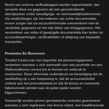
Mocht een externe verificatieagent worden ingeschakeld, dan
verwerkt deze uw gegevens als een gecontroleerde
dienstpartner onder beveiligings- en vertrouwelijkheidsnormen.
Uw verplichtingen zijn het indienen van echte documentatie,
ervoor zorgen dat uw accountinformatie overeenkomt met de
verstrekte gegevens en het niet delen van inloggegevens. Het
verstrekken van valse of gewijzigde documentatie kan leiden tot
accountbeperkingen, verificatiefalen of afwijzing van bepaalde
transacties.
Promoties En Bonussen
Tonybet Casino kan een beperkte set persoonsgegevens
verwerken wanneer u zich aanmeldt voor een promotie om een
Welkomstbonus correct toe te kennen en misbruik te
voorkomen. Deze informatie ondersteunt uw bevestiging dat de
aanbieding op u van toepassing is, dat de accountactiviteit
voldoet aan het promotiebeleid en dat de bonus en eventuele
bijbehorende winsten aan de juiste speler worden
bijgeschreven.
Gewoonlijk worden promo-gerelateerde controles geactiveerd
wanneer u zich registreert, een bonus claimt, een kwalificerende