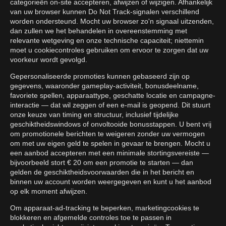
categorieën on-site accepteren, afwijzen of wijzigen. Afhankelijk
van uw browser kunnen Do Not Track-signalen verschillend
worden ondersteund. Mocht uw browser zo'n signaal uitzenden,
dan zullen we het behandelen in overeenstemming met
relevante wetgeving en onze technische capaciteit; niettemin
moet u cookiecontroles gebruiken om ervoor te zorgen dat uw
voorkeur wordt gevolgd.
Gepersonaliseerde promoties kunnen gebaseerd zijn op
gegevens, waaronder gameplay-activiteit, bonusdeelname,
favoriete spellen, apparaattype, geschatte locatie en campagne-
interactie — dat wil zeggen of een e-mail is geopend. Dit stuurt
onze keuze van timing en structuur, inclusief tijdelijke
geschiktheidswindows of onvoltooide bonusstappen. U bent vrij
om promotionele berichten te weigeren zonder uw vermogen
om met uw eigen geld te spelen in gevaar te brengen. Mocht u
een aanbod accepteren met een minimale stortingsvereiste —
bijvoorbeeld stort € 20 om een promotie te starten — dan
gelden de geschiktheidsvoorwaarden die in het bericht en
binnen uw account worden weergegeven en kunt u het aanbod
op elk moment afwijzen.
Om apparaat-ad-tracking te beperken, marketingcookies te
blokkeren en afgemelde controles toe te passen in