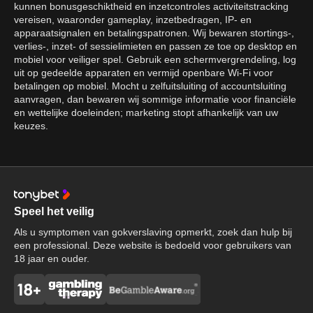
kunnen bonusgeschiktheid en inzetcontroles activiteitstracking
vereisen, waaronder gameplay, inzetbedragen, IP- en
apparaatsignalen en betalingspatronen. Wij bewaren stortings-,
verlies-, inzet- of sessielimieten en passen ze toe op desktop en
mobiel voor veiliger spel. Gebruik een schermvergrendeling, log
uit op gedeelde apparaten en vermijd openbare Wi-Fi voor
betalingen op mobiel. Mocht u zelfuitsluiting of accountsluiting
aanvragen, dan bewaren wij sommige informatie voor financiële
en wettelijke doeleinden; marketing stopt afhankelijk van uw
keuzes.
Speel het veilig
Als u symptomen van gokverslaving opmerkt, zoek dan hulp bij
een professional. Deze website is bedoeld voor gebruikers van
18 jaar en ouder.