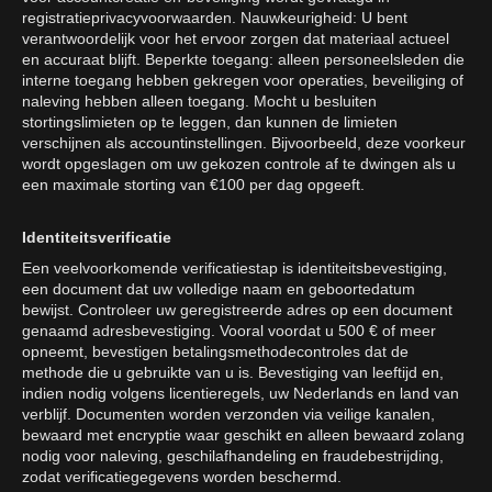
registratieprivacyvoorwaarden. Nauwkeurigheid: U bent
verantwoordelijk voor het ervoor zorgen dat materiaal actueel
en accuraat blijft. Beperkte toegang: alleen personeelsleden die
interne toegang hebben gekregen voor operaties, beveiliging of
naleving hebben alleen toegang. Mocht u besluiten
stortingslimieten op te leggen, dan kunnen de limieten
verschijnen als accountinstellingen. Bijvoorbeeld, deze voorkeur
wordt opgeslagen om uw gekozen controle af te dwingen als u
een maximale storting van €100 per dag opgeeft.
Identiteitsverificatie
Een veelvoorkomende verificatiestap is identiteitsbevestiging,
een document dat uw volledige naam en geboortedatum
bewijst. Controleer uw geregistreerde adres op een document
genaamd adresbevestiging. Vooral voordat u 500 € of meer
opneemt, bevestigen betalingsmethodecontroles dat de
methode die u gebruikte van u is. Bevestiging van leeftijd en,
indien nodig volgens licentieregels, uw Nederlands en land van
verblijf. Documenten worden verzonden via veilige kanalen,
bewaard met encryptie waar geschikt en alleen bewaard zolang
nodig voor naleving, geschilafhandeling en fraudebestrijding,
zodat verificatiegegevens worden beschermd.