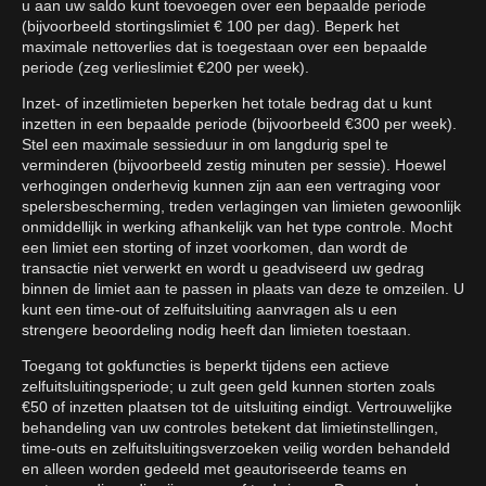
u aan uw saldo kunt toevoegen over een bepaalde periode
(bijvoorbeeld stortingslimiet € 100 per dag). Beperk het
maximale nettoverlies dat is toegestaan over een bepaalde
periode (zeg verlieslimiet €200 per week).
Inzet- of inzetlimieten beperken het totale bedrag dat u kunt
inzetten in een bepaalde periode (bijvoorbeeld €300 per week).
Stel een maximale sessieduur in om langdurig spel te
verminderen (bijvoorbeeld zestig minuten per sessie). Hoewel
verhogingen onderhevig kunnen zijn aan een vertraging voor
spelersbescherming, treden verlagingen van limieten gewoonlijk
onmiddellijk in werking afhankelijk van het type controle. Mocht
een limiet een storting of inzet voorkomen, dan wordt de
transactie niet verwerkt en wordt u geadviseerd uw gedrag
binnen de limiet aan te passen in plaats van deze te omzeilen. U
kunt een time-out of zelfuitsluiting aanvragen als u een
strengere beoordeling nodig heeft dan limieten toestaan.
Toegang tot gokfuncties is beperkt tijdens een actieve
zelfuitsluitingsperiode; u zult geen geld kunnen storten zoals
€50 of inzetten plaatsen tot de uitsluiting eindigt. Vertrouwelijke
behandeling van uw controles betekent dat limietinstellingen,
time-outs en zelfuitsluitingsverzoeken veilig worden behandeld
en alleen worden gedeeld met geautoriseerde teams en