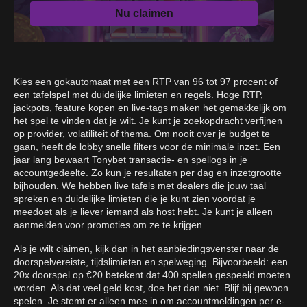
Nu claimen
Kies een gokautomaat met een RTP van 96 tot 97 procent of
een tafelspel met duidelijke limieten en regels. Hoge RTP,
jackpots, feature kopen en live-tags maken het gemakkelijk om
het spel te vinden dat je wilt. Je kunt je zoekopdracht verfijnen
op provider, volatiliteit of thema. Om nooit over je budget te
gaan, heeft de lobby snelle filters voor de minimale inzet. Een
jaar lang bewaart Tonybet transactie- en spellogs in je
accountgedeelte. Zo kun je resultaten per dag en inzetgrootte
bijhouden. We hebben live tafels met dealers die jouw taal
spreken en duidelijke limieten die je kunt zien voordat je
meedoet als je liever iemand als host hebt. Je kunt je alleen
aanmelden voor promoties om ze te krijgen.
Als je wilt claimen, kijk dan in het aanbiedingsvenster naar de
doorspelvereiste, tijdslimieten en spelweging. Bijvoorbeeld: een
20x doorspel op €20 betekent dat 400 spellen gespeeld moeten
worden. Als dat veel geld kost, doe het dan niet. Blijf bij gewoon
spelen. Je stemt er alleen mee in om accountmeldingen per e-