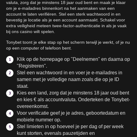
valuta, zorg dat je minstens 18 jaar oud bent en maak je klaar
om je e-mailadres binnenkort na het aanmaken van een
account te laten verifiëren. Stel een sterk wachtwoord in en
bevestig je locatie als je een account aanmaakt. Schakel voor
extra veiligheid meteen twee-factor-authenticatie in als je vaak
bij ons casino wilt spelen.
Tonybet toont je elke stap op het scherm terwijl je werkt, of je nu
op een computer of telefoon bent.
Klik op de homepage op "Deelnemen" en daarna op
"Registreren".
Stel een wachtwoord in en voer je e-mailadres in
samen met je volledige naam zoals die op je ID
staat.
Kies een land, zorg dat je minstens 18 jaar oud bent
en kies € als accountvaluta. Onderteken de Tonybet-
overeenkomst.
Voor verificatie geef je je adres, geboortedatum en
mobiele nummer op.
Stel limieten in op hoeveel je per dag of per week
kunt storten, evenals pauzetijden en