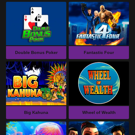
Account voor betalingen en spelverloop
Coupons en promoties
Ondersteuning
Double Bonus Poker
Fantastic Four
Big Kahuna
Wheel of Wealth