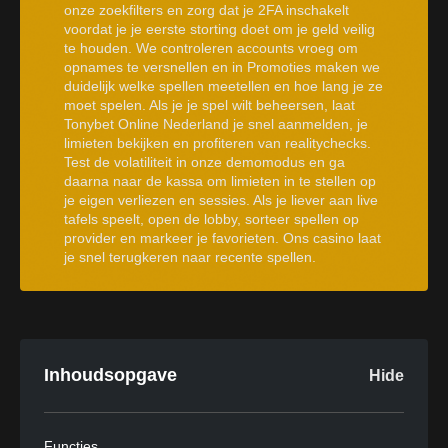
onze zoekfilters en zorg dat je 2FA inschakelt
voordat je je eerste storting doet om je geld veilig
te houden. We controleren accounts vroeg om
opnames te versnellen en in Promoties maken we
duidelijk welke spellen meetellen en hoe lang je ze
moet spelen. Als je je spel wilt beheersen, laat
Tonybet Online Nederland je snel aanmelden, je
limieten bekijken en profiteren van realitychecks.
Test de volatiliteit in onze demomodus en ga
daarna naar de kassa om limieten in te stellen op
je eigen verliezen en sessies. Als je liever aan live
tafels speelt, open de lobby, sorteer spellen op
provider en markeer je favorieten. Ons casino laat
je snel terugkeren naar recente spellen.
Inhoudsopgave
Hide
Functies