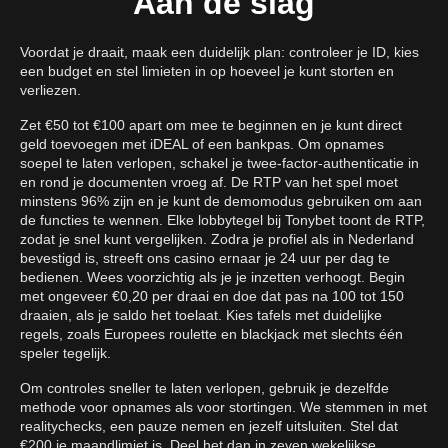
Aan de slag
Voordat je draait, maak een duidelijk plan: controleer je ID, kies
een budget en stel limieten in op hoeveel je kunt storten en
verliezen.
Zet €50 tot €100 apart om mee te beginnen en je kunt direct
geld toevoegen met iDEAL of een bankpas. Om opnames
soepel te laten verlopen, schakel je twee-factor-authenticatie in
en rond je documenten vroeg af. De RTP van het spel moet
minstens 96% zijn en je kunt de demomodus gebruiken om aan
de functies te wennen. Elke lobbytegel bij Tonybet toont de RTP,
zodat je snel kunt vergelijken. Zodra je profiel als in Nederland
bevestigd is, streeft ons casino ernaar je 24 uur per dag te
bedienen. Wees voorzichtig als je je inzetten verhoogt. Begin
met ongeveer €0,20 per draai en doe dat pas na 100 tot 150
draaien, als je saldo het toelaat. Kies tafels met duidelijke
regels, zoals Europees roulette en blackjack met slechts één
speler tegelijk.
Om controles sneller te laten verlopen, gebruik je dezelfde
methode voor opnames als voor stortingen. We stemmen in met
realitychecks, een pauze nemen en jezelf uitsluiten. Stel dat
€200 je maandlimiet is. Deel het dan in zeven wekelijkse