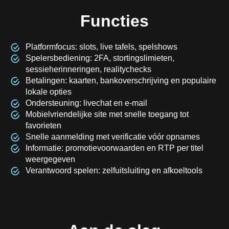
Functies
Platformfocus: slots, live tafels, spelshows
Spelersbediening: 2FA, stortingslimieten,
sessieherinneringen, realitychecks
Betalingen: kaarten, bankoverschrijving en populaire
lokale opties
Ondersteuning: livechat en e-mail
Mobielvriendelijke site met snelle toegang tot
favorieten
Snelle aanmelding met verificatie vóór opnames
Informatie: promotievoorwaarden en RTP per titel
weergegeven
Verantwoord spelen: zelfuitsluiting en afkoeltools