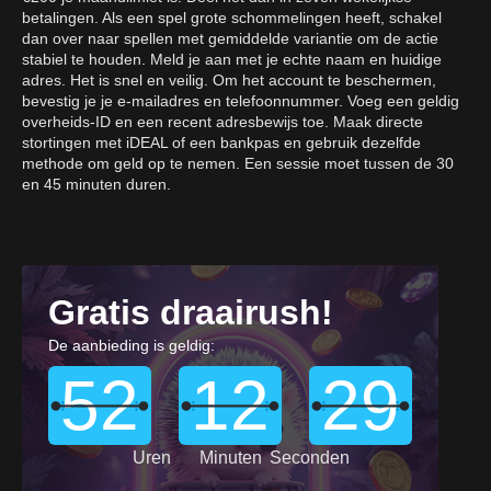
betalingen. Als een spel grote schommelingen heeft, schakel
dan over naar spellen met gemiddelde variantie om de actie
stabiel te houden. Meld je aan met je echte naam en huidige
adres. Het is snel en veilig. Om het account te beschermen,
bevestig je je e-mailadres en telefoonnummer. Voeg een geldig
overheids-ID en een recent adresbewijs toe. Maak directe
stortingen met iDEAL of een bankpas en gebruik dezelfde
methode om geld op te nemen. Een sessie moet tussen de 30
en 45 minuten duren.
Gratis draairush!
De aanbieding is geldig:
52
12
28
Uren
Minuten
Seconden