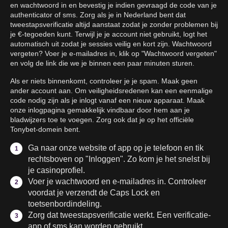
en wachtwoord in en bevestig je indien gevraagd de code van je
authenticator of sms. Zorg als je in Nederland bent dat
tweestapsverificatie altijd aanstaat zodat je zonder problemen bij
je €-tegoeden kunt. Terwijl je je account niet gebruikt, logt het
automatisch uit zodat je sessies veilig en kort zijn. Wachtwoord
vergeten? Voer je e-mailadres in, klik op "Wachtwoord vergeten"
en volg de link die we je binnen een paar minuten sturen.
Als er niets binnenkomt, controleer je je spam. Maak geen
ander account aan. Om veiligheidsredenen kan een eenmalige
code nodig zijn als je inlogt vanaf een nieuw apparaat. Maak
onze inlogpagina gemakkelijk vindbaar door hem aan je
bladwijzers toe te voegen. Zorg ook dat je op het officiële
Tonybet-domein bent.
Ga naar onze website of app op je telefoon en tik
rechtsboven op "Inloggen". Zo kom je het snelst bij
je casinoprofiel.
Voer je wachtwoord en e-mailadres in. Controleer
voordat je verzendt de Caps Lock en
toetsenbordindeling.
Zorg dat tweestapsverificatie werkt. Een verificatie-
app of sms kan worden gebruikt.