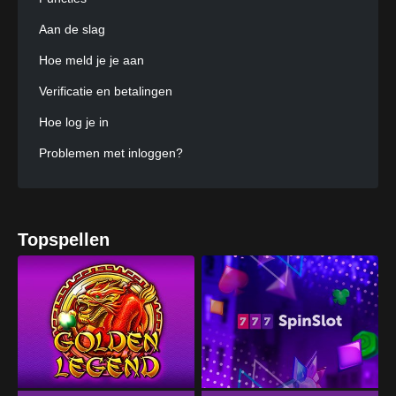
Aan de slag
Hoe meld je je aan
Verificatie en betalingen
Hoe log je in
Problemen met inloggen?
Beveiligingstips
De spellen spelen
Topspellen
Slots
Live dealers en tafels
Spelcategorieën voor snelle keuzes
Bonussen en promoties
Bonusvoorwaarden